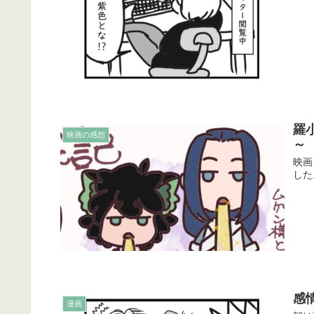
羅
映画の感想
～
映画
した
感
漫画