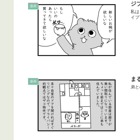
ジ
漫画
私は
イプ
ま
漫画
弟と