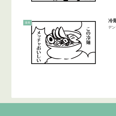
冷
漫画
デン