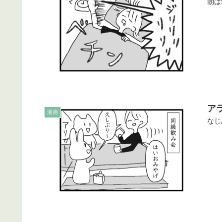
朝は
ア
漫画
なじ