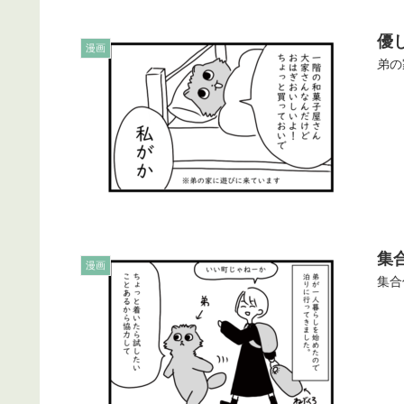
優
漫画
弟の
集
漫画
集合