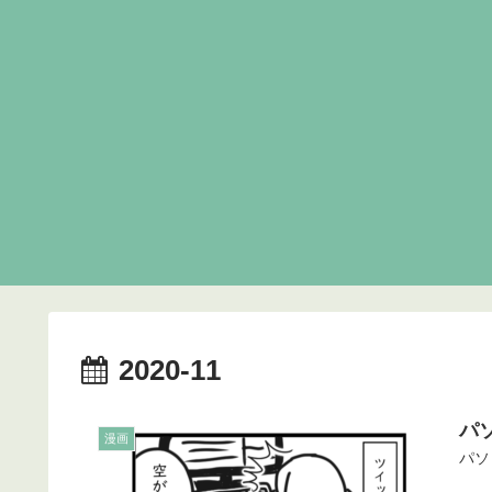
2020-11
パ
漫画
パソ