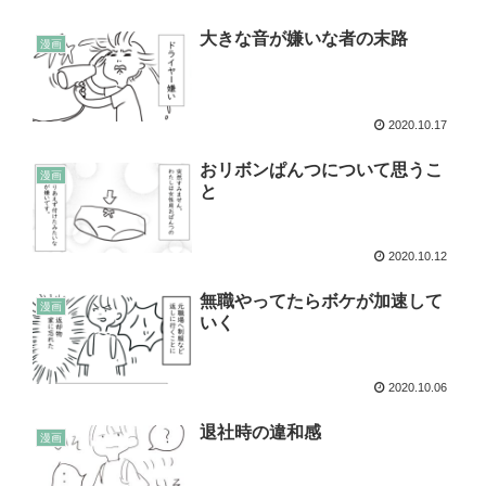
大きな音が嫌いな者の末路
漫画
2020.10.17
おリボンぱんつについて思うこ
漫画
と
2020.10.12
無職やってたらボケが加速して
漫画
いく
2020.10.06
退社時の違和感
漫画