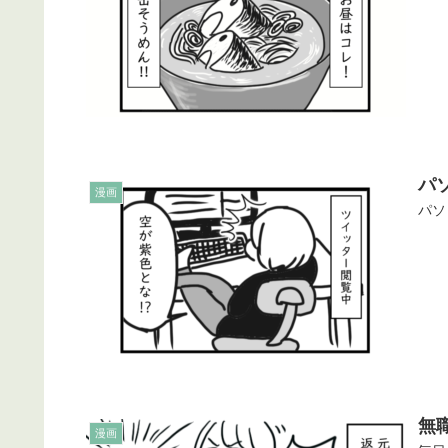
パ
漫画
パソ
無
漫画