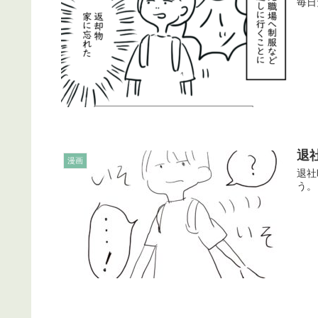
毎日
退
漫画
退社
う。