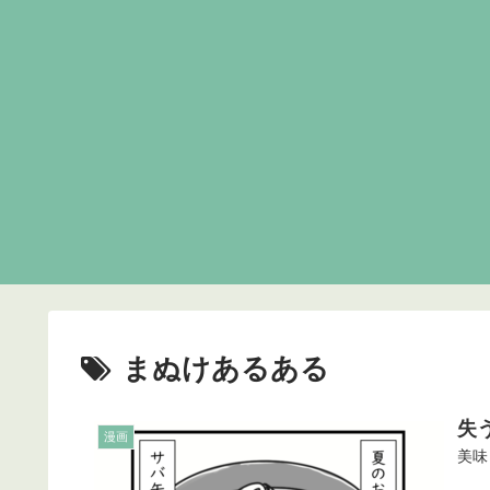
まぬけあるある
失
漫画
美味